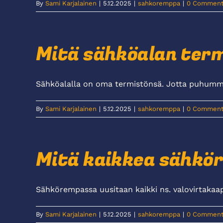
By
Sami Karjalainen
|
5.12.2025
|
sahkoremppa
|
0 Comment
Mitä sähköalan term
Sähköalalla on oma termistönsä. Jotta puhumme 
By
Sami Karjalainen
|
5.12.2025
|
sahkoremppa
|
0 Comment
Mitä kaikkea sähkör
Sähkörempassa uusitaan kaikki ns. valovirtakaapeli
By
Sami Karjalainen
|
5.12.2025
|
sahkoremppa
|
0 Comment