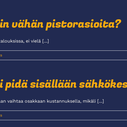
iin vähän pistorasioita?
ouksissa, ei vielä [...]
s
ei pidä sisällään sähkök
n vaihtaa osakkaan kustannuksella, mikäli [...]
s