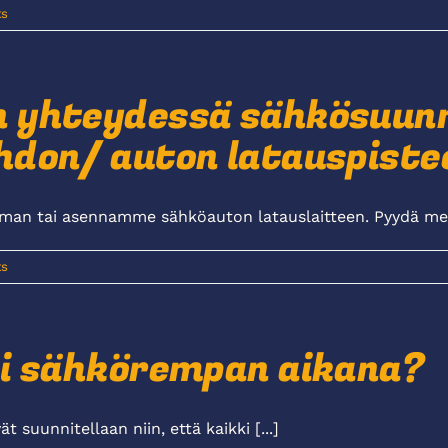
s
 yhteydessä sähkösuun
hdon/ auton latauspiste
n tai asennamme sähköauton latauslaitteen. Pyydä meilt
s
ni sähkörempan aikana?
suunnitellaan niin, että kaikki [...]