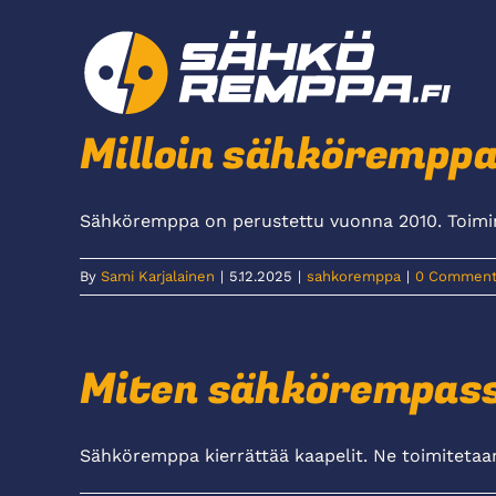
Skip
to
content
Milloin sähköremppa
Sähköremppa on perustettu vuonna 2010. Toiminn
By
Sami Karjalainen
|
5.12.2025
|
sahkoremppa
|
0 Comment
Miten sähkörempass
Sähköremppa kierrättää kaapelit. Ne toimitetaan k