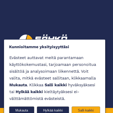
Kunnioitamme yksityisyyttäsi
Evästeet auttavat meitä parantamaan
käyttökokemustasi, tarjoamaan personoitua
sisältöä ja analysoimaan liikennettä. Voit
valita, mitkä evästeet sallitaan, klikkaamalla
Mukauta
. Klikkaa
Salli kaikki
hyväksyäksesi
tai
Hylkää kaikki
kieltäytyäksesi ei-
välttämättömistä evästeistä.
Mukauta
Hylkää kaikki
Salli kaikki