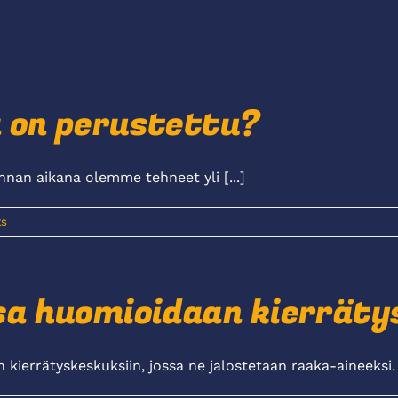
 on perustettu?
an aikana olemme tehneet yli [...]
s
a huomioidaan kierräty
ierrätyskeskuksiin, jossa ne jalostetaan raaka-aineeksi. [