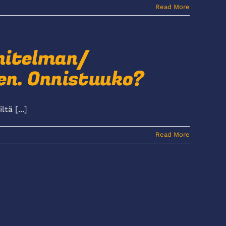
Read More
nitelman/
en. Onnistuuko?
ä [...]
Read More