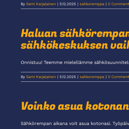
By
Sami Karjalainen
|
5.12.2025
|
sahkoremppa
|
0 Comment
Haluan sähkörempan
sähkökeskuksen vai
Onnistuu! Teemme mielellämme sähkösuunnitelma
By
Sami Karjalainen
|
5.12.2025
|
sahkoremppa
|
0 Comment
Voinko asua kotona
Sähkörempan aikana voit asua kotonasi. Työpäivät 