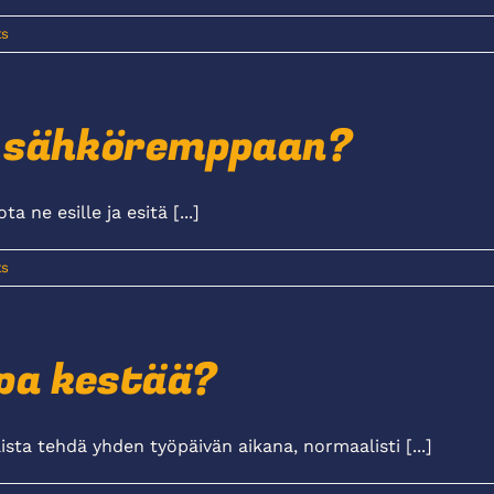
s
n sähköremppaan?
 ne esille ja esitä [...]
s
pa kestää?
a tehdä yhden työpäivän aikana, normaalisti [...]