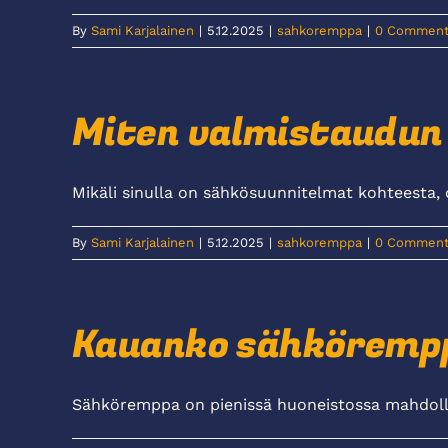
By
Sami Karjalainen
|
5.12.2025
|
sahkoremppa
|
0 Comment
Miten valmistaudu
Mikäli sinulla on sähkösuunnitelmat kohteesta, ota
By
Sami Karjalainen
|
5.12.2025
|
sahkoremppa
|
0 Comment
Kauanko sähköremp
Sähköremppa on pienissä huoneistossa mahdollist