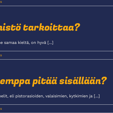
s
istö tarkoittaa?
samaa kieltä, on hyvä [...]
s
emppa pitää sisällään?
t, eli pistorasioiden, valaisimien, kytkimien ja [...]
s