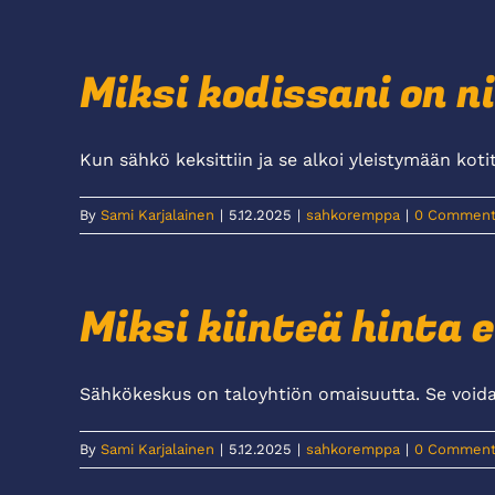
Miksi kodissani on n
Kun sähkö keksittiin ja se alkoi yleistymään kotital
By
Sami Karjalainen
|
5.12.2025
|
sahkoremppa
|
0 Comment
Miksi kiinteä hinta 
Sähkökeskus on taloyhtiön omaisuutta. Se voidaa
By
Sami Karjalainen
|
5.12.2025
|
sahkoremppa
|
0 Comment